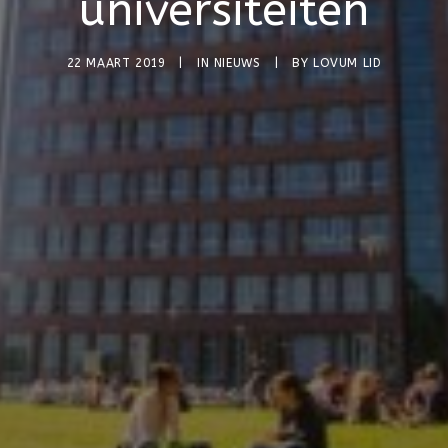
universiteiten
22 MAART 2019
|
IN
NIEUWS
|
BY
LOVUM LID