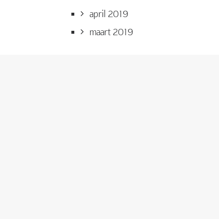
april 2019
maart 2019
CATEGORIEËN
Nieuws
WAT VIND IK HIER?
Het verleden,
de toekomst,
foto’s, en meer.